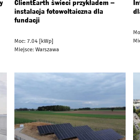
y
ClientEarth świeci przykładem –
In
instalacja fotowoltaiczna dla
dl
fundacji
Mo
Mi
Moc: 7.04 [kWp]
Miejsce: Warszawa