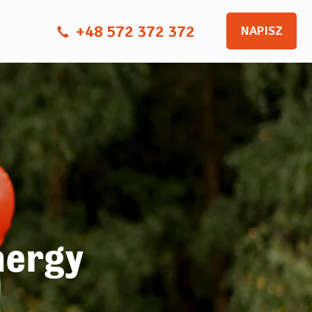
+48 572 372 372
NAPISZ
nergy