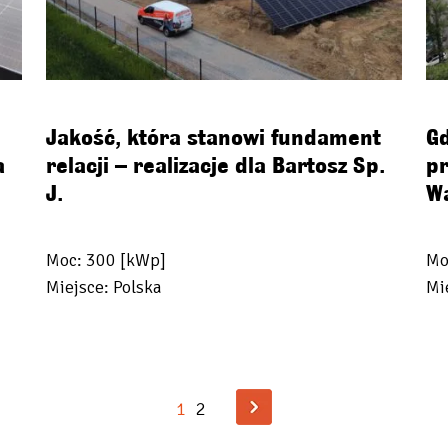
Jakość, która stanowi fundament
Gd
a
relacji – realizacje dla Bartosz Sp.
pr
J.
W
Moc: 300 [kWp]
Mo
Miejsce: Polska
Mi
1
2