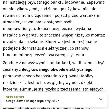
na instalację prywatnego punktu ładowania. Zapewnia
on nie tylko wygodę codziennego użytkowania, ale
również chroni urządzenie i pojazd przed warunkami
atmosferycznymi oraz dostępem osób
nieuprawnionych. Jednak bezpieczna i wydajna
instalacja w garażu to znacznie więcej niż tylko montaż
urządzenia na ścianie. Kluczowe jest profesjonalne
podejście do instalacji elektrycznej, co stanowi
fundament bezpieczeństwa całego systemu.
Zgodnie z najwyższymi standardami, wallbox musi być
zasilany z
dedykowanego obwodu elektrycznego
,
poprowadzonego bezpośrednio z głównej tablicy
rozdzielczej. Jest to bezwzględny wymóg, dzięki
któremu eliminuje się ryzyko przeciążenia istniejących
obwodów, z których korzystają inne domowe
SPIS TREŚCI
Czego dowiesz się z tego artykułu?
urządzenia. Równie istotne jest zastosowanie
odpowiednich
zabezpieczeń
, w tym wyłącznika