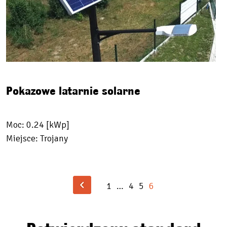
Pokazowe latarnie solarne
Moc: 0.24 [kWp]
Miejsce: Trojany
1
…
4
5
6