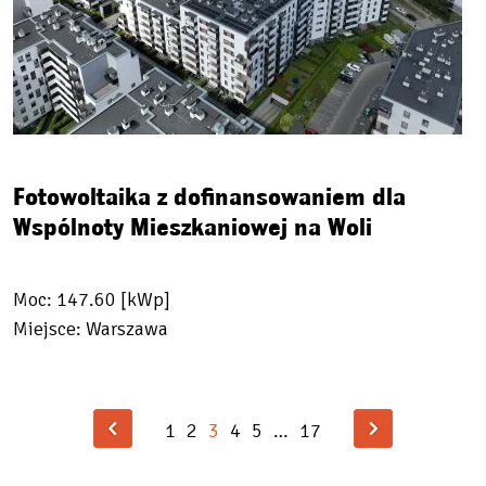
Fotowoltaika z dofinansowaniem dla
Wspólnoty Mieszkaniowej na Woli
Moc: 147.60 [kWp]
Miejsce: Warszawa
1
2
3
4
5
…
17