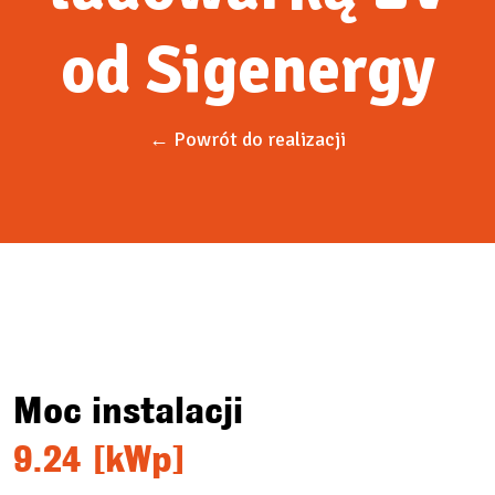
od Sigenergy
← Powrót do realizacji
Moc instalacji
9.24 [kWp]