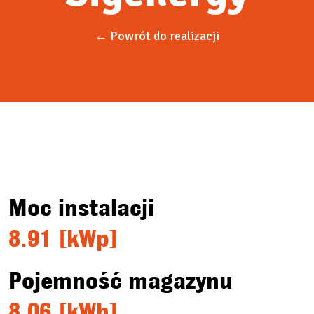
← Powrót do realizacji
Moc instalacji
8.91 [kWp]
Pojemność magazynu
8.06 [kWh]